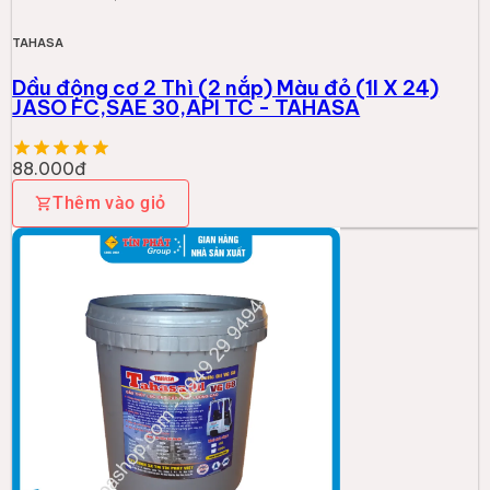
TAHASA
Dầu động cơ 2 Thì (2 nắp) Màu đỏ (1l X 24)
JASO FC,SAE 30,API TC - TAHASA
88.000đ
Thêm vào giỏ