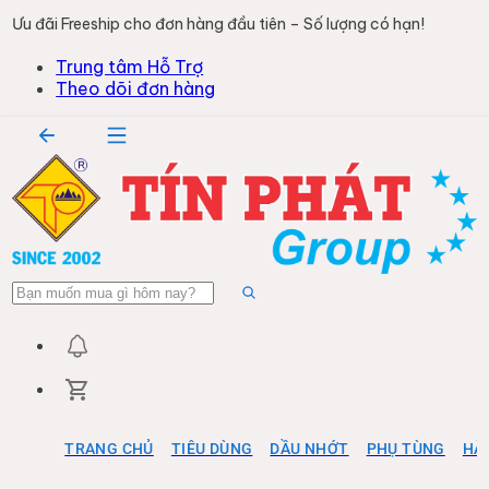
Ưu đãi Freeship cho đơn hàng đầu tiên – Số lượng có hạn!
Trung tâm Hỗ Trợ
Theo dõi đơn hàng
TRANG CHỦ
TIÊU DÙNG
DẦU NHỚT
PHỤ TÙNG
HÀ