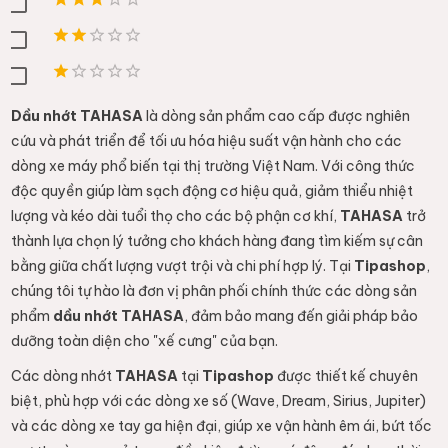
Dầu nhớt TAHASA
là dòng sản phẩm cao cấp được nghiên
cứu và phát triển để tối ưu hóa hiệu suất vận hành cho các
dòng xe máy phổ biến tại thị trường Việt Nam. Với công thức
độc quyền giúp làm sạch động cơ hiệu quả, giảm thiểu nhiệt
lượng và kéo dài tuổi thọ cho các bộ phận cơ khí,
TAHASA
trở
thành lựa chọn lý tưởng cho khách hàng đang tìm kiếm sự cân
bằng giữa chất lượng vượt trội và chi phí hợp lý. Tại
Tipashop
,
chúng tôi tự hào là đơn vị phân phối chính thức các dòng sản
phẩm
dầu nhớt TAHASA
, đảm bảo mang đến giải pháp bảo
dưỡng toàn diện cho "xế cưng" của bạn.
Các dòng nhớt
TAHASA
tại
Tipashop
được thiết kế chuyên
biệt, phù hợp với các dòng xe số (Wave, Dream, Sirius, Jupiter)
và các dòng xe tay ga hiện đại, giúp xe vận hành êm ái, bứt tốc