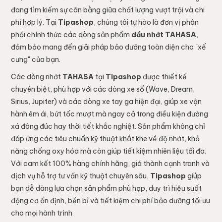
đang tìm kiếm sự cân bằng giữa chất lượng vượt trội và chi
phí hợp lý. Tại
Tipashop
, chúng tôi tự hào là đơn vị phân
phối chính thức các dòng sản phẩm
dầu nhớt TAHASA
,
đảm bảo mang đến giải pháp bảo dưỡng toàn diện cho "xế
cưng" của bạn.
Các dòng nhớt
TAHASA
tại
Tipashop
được thiết kế
chuyên biệt, phù hợp với các dòng xe số (Wave, Dream,
Sirius, Jupiter) và các dòng xe tay ga hiện đại, giúp xe vận
hành êm ái, bứt tốc mượt mà ngay cả trong điều kiện đường
xá đông đúc hay thời tiết khắc nghiệt. Sản phẩm không chỉ
đáp ứng các tiêu chuẩn kỹ thuật khắt khe về độ nhớt, khả
năng chống oxy hóa mà còn giúp tiết kiệm nhiên liệu tối đa.
Với cam kết 100% hàng chính hãng, giá thành cạnh tranh và
dịch vụ hỗ trợ tư vấn kỹ thuật chuyên sâu,
Tipashop
giúp
bạn dễ dàng lựa chọn sản phẩm phù hợp, duy trì hiệu suất
động cơ ổn định, bền bỉ và tiết kiệm chi phí bảo dưỡng tối ưu
cho mọi hành trình