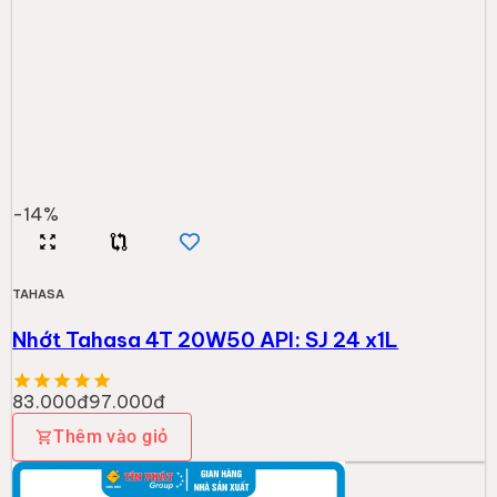
-
14
%
TAHASA
Nhớt Tahasa 4T 20W50 API: SJ 24 x1L
83.000đ
97.000đ
Thêm vào giỏ