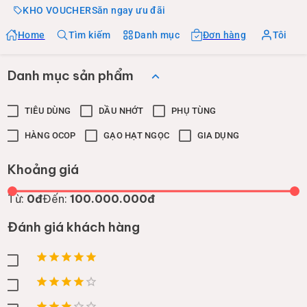
KHO VOUCHER
Săn ngay ưu đãi
Home
Tìm kiếm
Danh mục
Đơn hàng
Tôi
Danh mục sản phẩm
TIÊU DÙNG
DẦU NHỚT
PHỤ TÙNG
HÀNG OCOP
GẠO HẠT NGỌC
GIA DỤNG
Khoảng giá
Từ:
0đ
Đến:
100.000.000đ
Đánh giá khách hàng