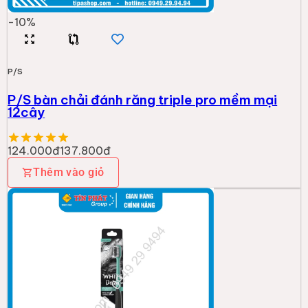
-
10
%
P/S
P/S bàn chải đánh răng triple pro mềm mại
12cây
124.000đ
137.800đ
Thêm vào giỏ