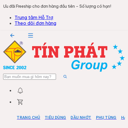
Ưu đãi Freeship cho đơn hàng đầu tiên – Số lượng có hạn!
Trung tâm Hỗ Trợ
Theo dõi đơn hàng
TRANG CHỦ
TIÊU DÙNG
DẦU NHỚT
PHỤ TÙNG
HÀ