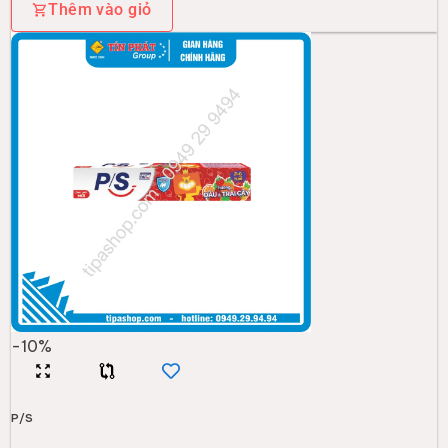
Thêm vào giỏ
-
10
%
P/S