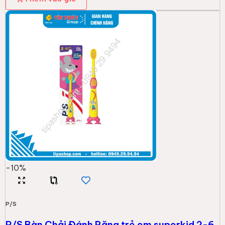
-
10
%
P/S
P/S Bàn Chải Đánh Răng trẻ em superkid 2-6