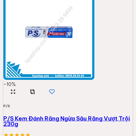
-
10
%
P/S
P/S Kem Đánh Răng Ngừa Sâu Răng Vượt Trội
230g