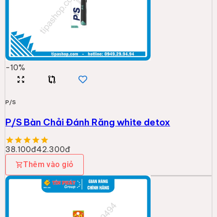
-
10
%
P/S
P/S Bàn Chải Đánh Răng white detox
38.100đ
42.300đ
Thêm vào giỏ