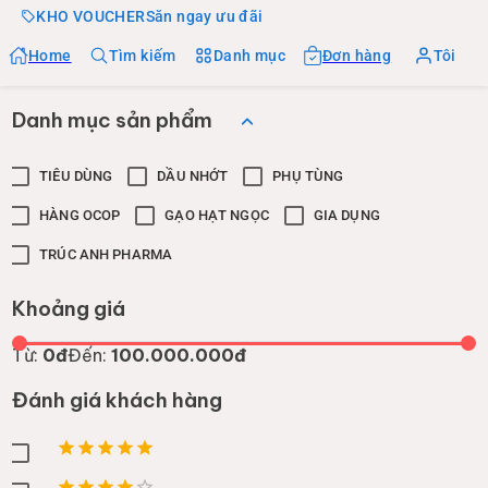
KHO VOUCHER
Săn ngay ưu đãi
Home
Tìm kiếm
Danh mục
Đơn hàng
Tôi
Danh mục sản phẩm
TIÊU DÙNG
DẦU NHỚT
PHỤ TÙNG
HÀNG OCOP
GẠO HẠT NGỌC
GIA DỤNG
TRÚC ANH PHARMA
Khoảng giá
Từ:
0đ
Đến:
100.000.000đ
Đánh giá khách hàng