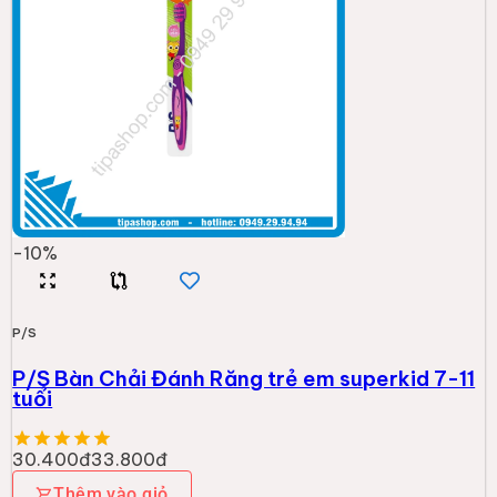
-
10
%
P/S
P/S Bàn Chải Đánh Răng trẻ em superkid 7-11
tuổi
30.400đ
33.800đ
Thêm vào giỏ