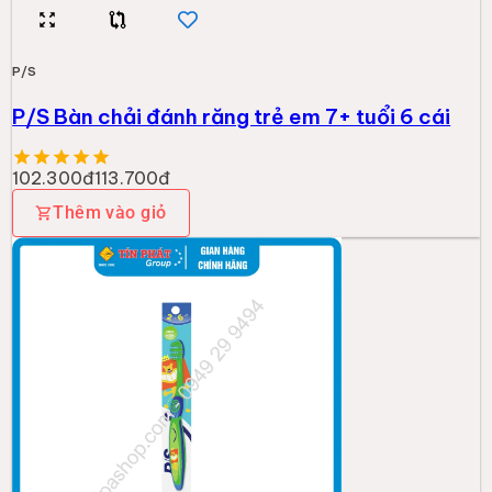
P/S
P/S Bàn chải đánh răng trẻ em 7+ tuổi 6 cái
102.300đ
113.700đ
Thêm vào giỏ