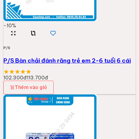
-
10
%
P/S
P/S Bàn chải đánh răng trẻ em 2-6 tuổi 6 cái
102.300đ
113.700đ
Thêm vào giỏ