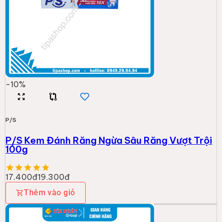
-
10
%
P/S
P/S Kem Đánh Răng Ngừa Sâu Răng Vượt Trội
100g
17.400đ
19.300đ
Thêm vào giỏ