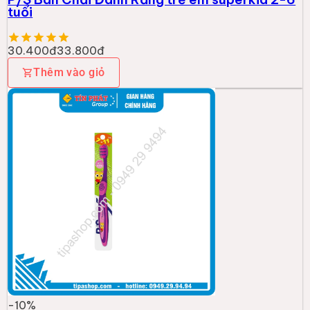
tuổi
30.400đ
33.800đ
Thêm vào giỏ
-
10
%