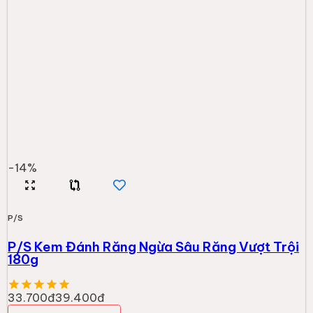
-
14
%
P/S
P/S Kem Đánh Răng Ngừa Sâu Răng Vượt Trội
180g
33.700đ
39.400đ