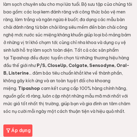
làm sạch chuyên sâu cho mọi lứa tuổi. Bộ sưu tập của chúng tôi
bao gồm: các loại kem đánh răng với công thức bảo vệ men
răng, làm trắng và ngăn ngừa ê buốt; đa dạng các mẫu bàn
chải đánh răng từ bàn chải lông siêu mềm đến bàn chải công
nghệ mới; nước súc miệng kháng khuẩn giúp loại bỏ mảng bám
ở những vị trí khó chạm tới; cùng chỉ nha khoa và dụng cụ vệ
sinh lưỡi hỗ trợ làm sạch toàn diện. Tất cả các sản phẩm
tại Tipashop đều được tuyển chọn từ những thương hiệu hàng
đầu thế giới như
P/S, CloseUp, Colgate, Sensodyne, Oral-
B, Listerine
... đảm bảo tiêu chuẩn khắt khe về thành phần,
không gây kích ứng và an toàn tuyệt đối cho khoang
miệng.
Tipashop
cam kết cung cấp 100% hàng chính hãng,
nguồn gốc rõ ràng, luôn cập nhật những mẫu mã mới nhất với
mức giá tốt nhất thị trường, giúp bạn và gia đình an tâm chăm
sóc nụ cười mỗi ngày một cách thuận tiện và hiệu quả nhất.
Áp dụng