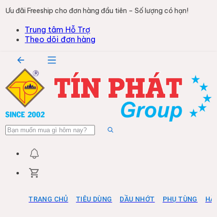
Ưu đãi Freeship cho đơn hàng đầu tiên – Số lượng có hạn!
Trung tâm Hỗ Trợ
Theo dõi đơn hàng
TRANG CHỦ
TIÊU DÙNG
DẦU NHỚT
PHỤ TÙNG
HÀ